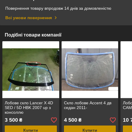
Повернення товару впродовж 14 днів за домовленістю
Всі умови повернення
Подібні товари компанії
Лобове скло Lancer X 4D
Скло лобове Accent 4 дв
Лоб
SED / 5D HBK 2007 up з
седан 2011-
CAM
консоллю
3 500
4 500
10 
₴
₴
Купити
Купити