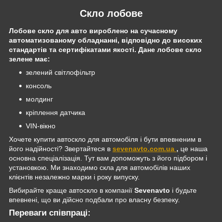
Скло лобове
Лобове скло для авто вироблено на сучасному
автоматизованому обладнанні, відповідно до високих
стандартів та сертифікатами якості. Дане лобове скло
зелене має:
зелений світлофільтр
консоль
молдинг
кріплення датчика
VIN-вікно
Хочете купити автоскло для автомобіля і бути впевненим в
його надійності? Звертайтеся в
sevenavto.com.ua
,
це наша
основна спеціалізація. Тут вам допоможуть з його підбором і
установкою. Ми знаходимо скла для автомобілів наших
клієнтів незалежно марки і року випуску.
Вибирайте краще автоскло в компанії
Sevenavto
і будьте
впевнені, що ви дійсно подбали про власну безпеку.
Переваги співпраці: