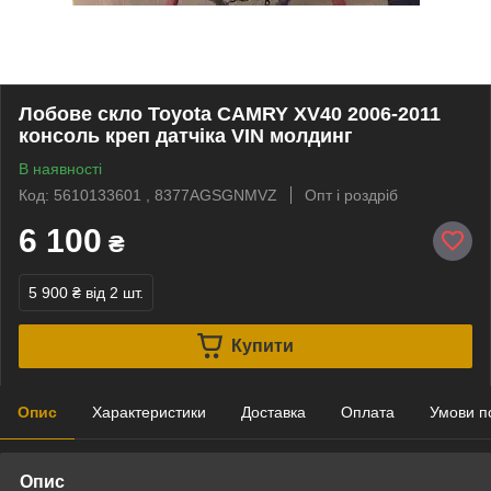
Лобове скло Toyota CAMRY XV40 2006-2011
консоль креп датчікa VIN молдинг
В наявності
Код: 5610133601 , 8377AGSGNMVZ
Опт і роздріб
6 100
₴
5 900 ₴
від 2 шт.
Купити
Опис
Характеристики
Доставка
Оплата
Умови п
Опис