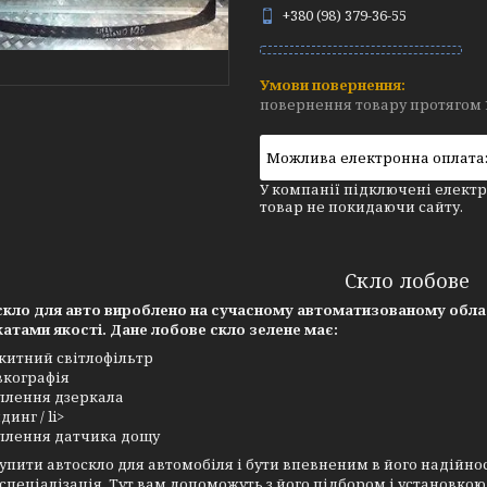
+380 (98) 379-36-55
повернення товару протягом 
У компанії підключені електр
товар не покидаючи сайту.
Скло лобове
кло для авто вироблено на сучасному автоматизованому облад
атами якості. Дане лобове скло зелене має:
китний світлофільтр
кографія
плення дзеркала
динг / li>
плення датчика дощу
упити автоскло для автомобіля і бути впевненим в його надійно
спеціалізація. Тут вам допоможуть з його підбором і установко