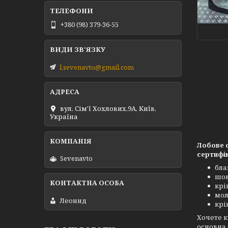
+380 (98) 379-36-55
l.sevenavto@gmail.com
вул. Сім'ї Хохлових,9А, Київ,
Україна
Лобове с
сертифік
Sevenavto
бла
шов
крі
мол
Леонид
крі
Хочете к
основна 