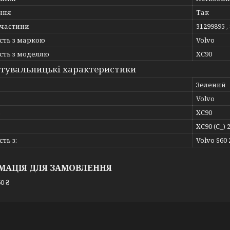
ння
Так
пчастини
31299895
сть з маркою
Volvo
сть з моделлю
XC90
тувальницькі характеристики
Зелений
Volvo
ь
XC90
XC90 (C_) 
ть з:
Volvo S60 
МАЦІЯ ДЛЯ ЗАМОВЛЕННЯ
0 ₴