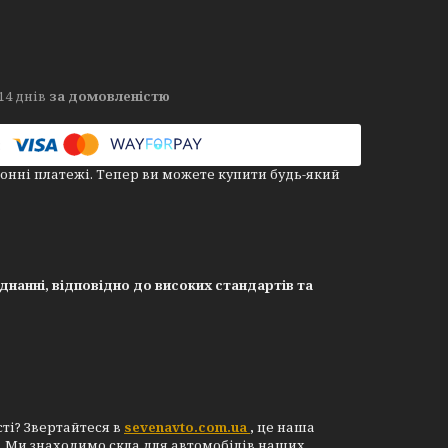
14 днів
за домовленістю
онні платежі. Тепер ви можете купити будь-який
нанні, відповідно до високих стандартів та
сті? Звертайтеся в
sevenavto.com.ua
,
це наша
ю. Ми знаходимо скла для автомобілів наших