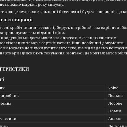
 незалежно марки і року випуску.
те краще автоскло в компанії
Sevenavto
і будьте впевнені, що в
ги співпраці:
і співробітники миттєво підберуть потрібний вам варіант лобово
запропонуємо вам відмінні ціни.
 продукцію ми доставляємо за адресою, вказаною клієнтом.
реалізований товар є сертифікати та інші необхідні документи.
ас ви можете не тільки купити автоскло, ще ми надаємо контакти
партнери здійснюють тонування, монтаж і демонтаж автомобільн
ТЕРИСТИКИ
ні
ик
Volvo
 виробник
Польща
чення
Лобове
Новий
пчастини
Аналог
хніки
Легковий