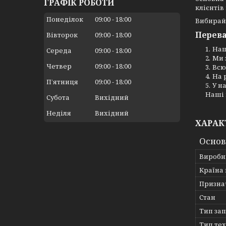
ГРАФІК РОБОТИ
клієнтів
Понеділок
09:00
18:00
Вибирай
Перева
Вівторок
09:00
18:00
Наш
Середа
09:00
18:00
Ми 
Четвер
09:00
18:00
Всю
На 
Пʼятниця
09:00
18:00
У н
Наші 
Субота
Вихідний
Неділя
Вихідний
ХАРАК
Основ
Виробн
Країна
Призна
Стан
Тип за
Тип те