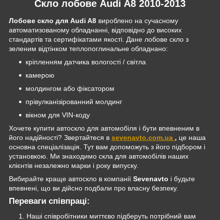
Скло лобове Audi A8 2010-2013
Лобове скло для Audi
A8
вироблено на сучасному
автоматизованому обладнанні, відповідно до високих
стандартів та сертифікатами якості. Дане лобове скло з
зеленим відтінком теплопоглинальне обладнано:
кріпленням датчика вологості / світла
камерою
молдингом або фіксатором
прівулканізірованний молдинг
вікном для VIN-коду
Хочете купити автоскло для автомобіля і бути впевненим в
його надійності? Звертайтеся в
sevenavto.com.ua
,
це наша
основна спеціалізація. Тут вам допоможуть з його підбором і
установкою. Ми знаходимо скла для автомобілів наших
клієнтів незалежно марки і року випуску.
Вибирайте краще автоскло в компанії
Sevenavto
і будьте
впевнені, що ви дійсно подбали про власну безпеку.
Переваги співпраці:
Наші співробітники миттєво підберуть потрібний вам