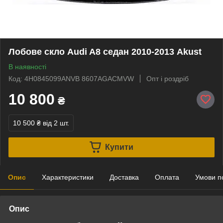
Лобове скло Audi A8 седан 2010-2013 Akust
В наявності
Код: 4H0845099ANVB 8607AGACMVW
Опт і роздріб
10 800
₴
10 500 ₴
від 2 шт.
Купити
Опис
Характеристики
Доставка
Оплата
Умови п
Опис