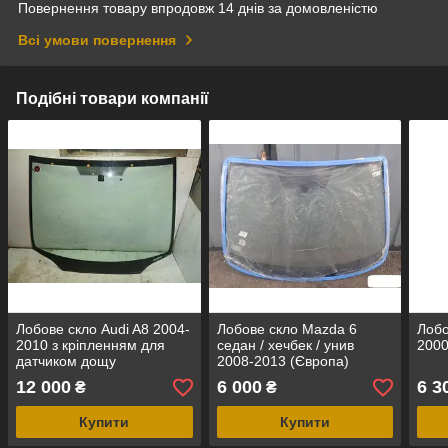
Повернення товару впродовж 14 днів за домовленістю
Всі умови повернення
Подібні товари компанії
Лобове скло Audi A8 2004-
Лобове скло Mazda 6
Лобо
2010 з кріпленням для
седан / хечбек / унив
2000
датчиком дощу
2008-2013 (Європа)
12 000
6 000
6 3
₴
₴
Купити
Купити